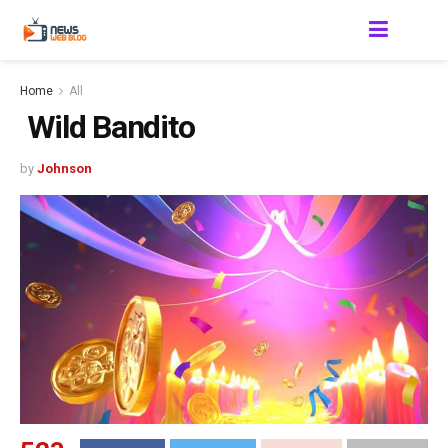
Home
All
Wild Bandito
by
Johnson